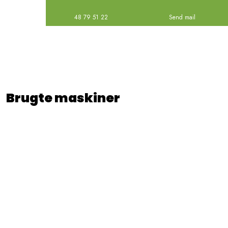
48 79 51 22
Send mail
Brugte maskiner​