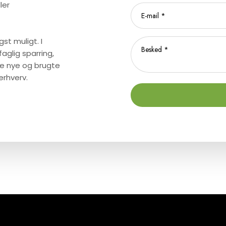
ler
gst muligt. I
faglig sparring,
de nye og brugte
erhverv.