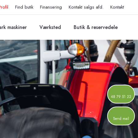
Profil
Find butik
Finansering
Kontakt salgs afd.
Kontakt
rk maskiner
Værksted
Butik & reservedele
48 79 51 22
Send mail