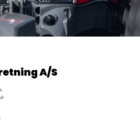
etning A/S​
4.
dt
f