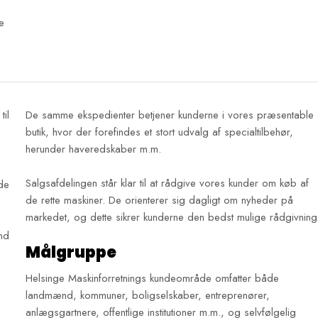
e
til
De samme ekspedienter betjener kunderne i vores præsentable
butik, hvor der forefindes et stort udvalg af specialtilbehør,
herunder haveredskaber m.m.
Salgsafdelingen står klar til at rådgive vores kunder om køb af
de
de rette maskiner. De orienterer sig dagligt om nyheder på
markedet, og dette sikrer kunderne den bedst mulige rådgivning
nd
Målgruppe
Helsinge Maskinforretnings kundeområde omfatter både
landmænd, kommuner, boligselskaber, entreprenører,
anlægsgartnere, offentlige institutioner m.m., og selvfølgelig