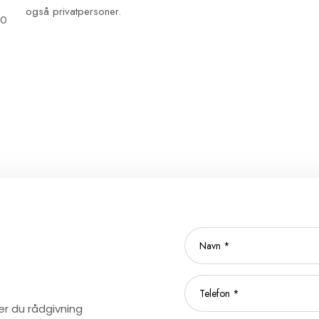
også privatpersoner.​​
00
er du rådgivning