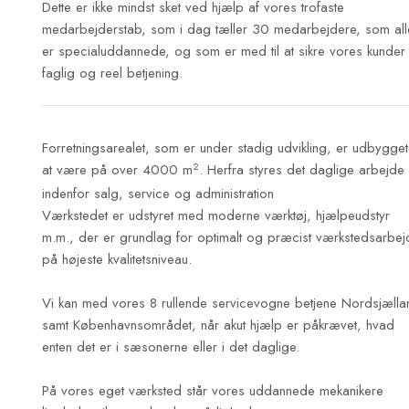
Dette er ikke mindst sket ved hjælp af vores trofaste
medarbejderstab, som i dag tæller 30 medarbejdere, som all
er specialuddannede, og som er med til at sikre vores kunder
faglig og reel betjening.​
Forretningsarealet, som er under stadig udvikling, er udbygget 
2
at være på over 4000 m
. Herfra styres det daglige arbejde
indenfor salg, service og administration
Værkstedet er udstyret med moderne værktøj, hjælpeudstyr
m.m., der er grundlag for optimalt og præcist værkstedsarbej
på højeste kvalitetsniveau.
Vi kan med vores 8 rullende servicevogne betjene Nordsjælla
samt Københavnsområdet, når akut hjælp er påkrævet, hvad
enten det er i sæsonerne eller i det daglige.
På vores eget værksted står vores uddannede mekanikere