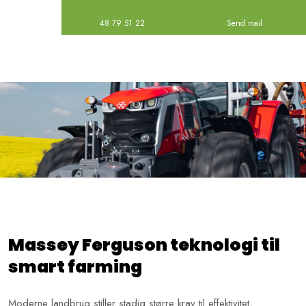
48 79 51 22
Send mail
Massey Ferguson teknologi til
smart farming
​Moderne landbrug stiller stadig større krav til effektivitet,