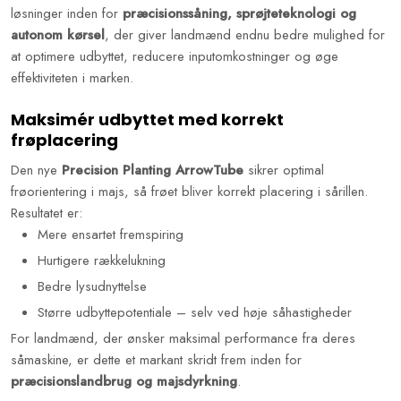
løsninger inden for
præcisionssåning, sprøjteteknologi og
autonom kørsel
, der giver landmænd endnu bedre mulighed for
at optimere udbyttet, reducere inputomkostninger og øge
effektiviteten i marken.
Maksimér udbyttet med korrekt
frøplacering
Den nye
Precision Planting ArrowTube
sikrer optimal
frøorientering i majs, så frøet bliver korrekt placering i sårillen.
Resultatet er:
Mere ensartet fremspiring
Hurtigere rækkelukning
Bedre lysudnyttelse
Større udbyttepotentiale – selv ved høje såhastigheder
For landmænd, der ønsker maksimal performance fra deres
såmaskine, er dette et markant skridt frem inden for
præcisionslandbrug og majsdyrkning
.