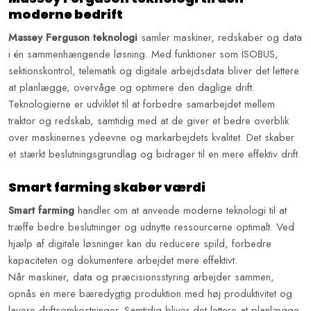
moderne bedrift
Massey Ferguson teknologi
samler maskiner, redskaber og data
i én sammenhængende løsning. Med funktioner som ISOBUS,
sektionskontrol, telematik og digitale arbejdsdata bliver det lettere
at planlægge, overvåge og optimere den daglige drift.
Teknologierne er udviklet til at forbedre samarbejdet mellem
traktor og redskab, samtidig med at de giver et bedre overblik
over maskinernes ydeevne og markarbejdets kvalitet. Det skaber
et stærkt beslutningsgrundlag og bidrager til en mere effektiv drift.
Smart farming skaber værdi
Smart farming
handler om at anvende moderne teknologi til at
træffe bedre beslutninger og udnytte ressourcerne optimalt. Ved
hjælp af digitale løsninger kan du reducere spild, forbedre
kapaciteten og dokumentere arbejdet mere effektivt.
Når maskiner, data og præcisionsstyring arbejder sammen,
opnås en mere bæredygtig produktion med høj produktivitet og
lavere driftsomkostninger. Samtidig bliver det lettere at planlægge