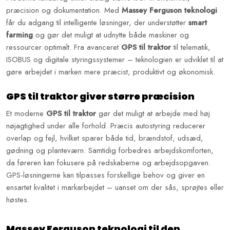
præcision og dokumentation. Med
Massey Ferguson teknologi
får du adgang til intelligente løsninger, der understøtter
smart
farming
og gør det muligt at udnytte både maskiner og
ressourcer optimalt. Fra avanceret
GPS til traktor
til telematik,
ISOBUS og digitale styringssystemer – teknologien er udviklet til at
gøre arbejdet i marken mere præcist, produktivt og økonomisk.
GPS til traktor giver større præcision
Et moderne
GPS til traktor
gør det muligt at arbejde med høj
nøjagtighed under alle forhold. Præcis autostyring reducerer
overlap og fejl, hvilket sparer både tid, brændstof, udsæd,
gødning og planteværn. Samtidig forbedres arbejdskomforten,
da føreren kan fokusere på redskaberne og arbejdsopgaven.
GPS-løsningerne kan tilpasses forskellige behov og giver en
ensartet kvalitet i markarbejdet – uanset om der sås, sprøjtes eller
høstes.
Massey Ferguson teknologi til den