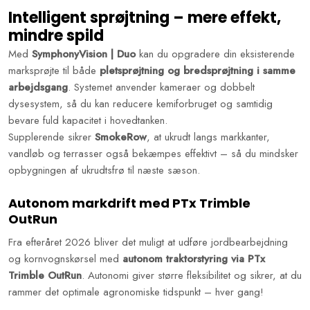
Intelligent sprøjtning – mere effekt,
mindre spild
Med
SymphonyVision | Duo
kan du opgradere din eksisterende
marksprøjte til både
pletsprøjtning og bredsprøjtning i samme
arbejdsgang
. Systemet anvender kameraer og dobbelt
dysesystem, så du kan reducere kemiforbruget og samtidig
bevare fuld kapacitet i hovedtanken.
Supplerende sikrer
SmokeRow
, at ukrudt langs markkanter,
vandløb og terrasser også bekæmpes effektivt – så du mindsker
opbygningen af ukrudtsfrø til næste sæson.
Autonom markdrift med PTx Trimble
OutRun
Fra efteråret 2026 bliver det muligt at udføre jordbearbejdning
og kornvognskørsel med
autonom traktorstyring via PTx
Trimble OutRun
. Autonomi giver større fleksibilitet og sikrer, at du
rammer det optimale agronomiske tidspunkt – hver gang!